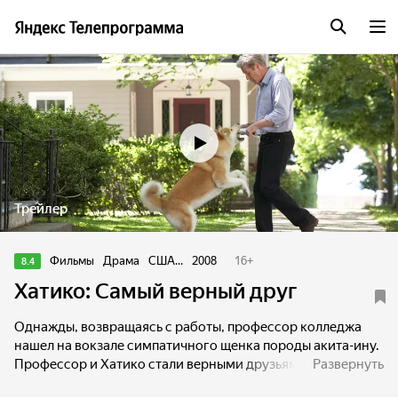
Трейлер
Фильмы
Драма
США...
2008
16
+
8.4
Хатико: Самый верный друг
Однажды, возвращаясь с работы, профессор колледжа
нашел на вокзале симпатичного щенка породы акита-ину.
Профессор и Хатико стали верными друзьями. Каждый
Развернуть
день пес провожал и встречал хозяина на вокзале.