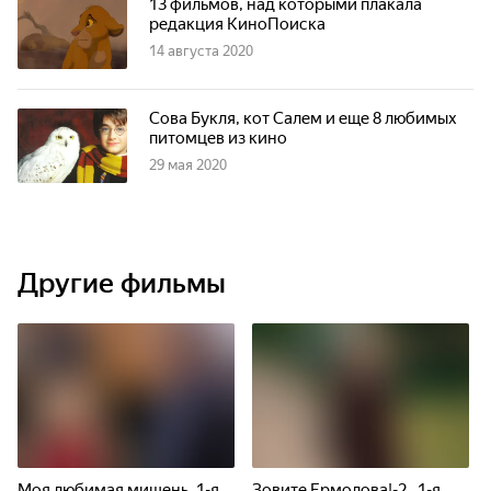
13 фильмов, над которыми плакала
редакция КиноПоиска
14 августа 2020
Сова Букля, кот Салем и еще 8 любимых
питомцев из кино
29 мая 2020
Другие фильмы
Моя любимая мишень. 1-я
Зовите Ермолова!-2. 1-я