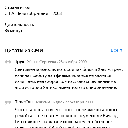
Страна и год
США, Великобритания, 2008
Длительность
89 минут
Цитаты из СМИ
Все
Труд
Жанна Сергеева
•
28 октября 2009
Сентиментальность, которой так боялся Халльстрем,
начиная работу над фильмом, здесь не кажется
излишней: ведь хорошо, что слово «преданный» в
этой истории Хатико имеет только одно значение.
Time Out
Максим Эйдис
•
22 октября 2009
Что останется от всего этого после американского
ремейка — не совсем понятно: неужели же Ричард
Гир появится на экране лишь затем, чтобы через
полчаса умереть? Вдобавок фильм и так может