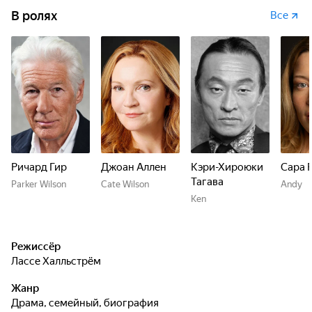
В ролях
Все
Ричард Гир
Джоан Аллен
Кэри-Хироюки
Сара 
Тагава
Parker Wilson
Cate Wilson
Andy
Ken
Режиссёр
Лассе Халльстрём
Жанр
драма, семейный, биография