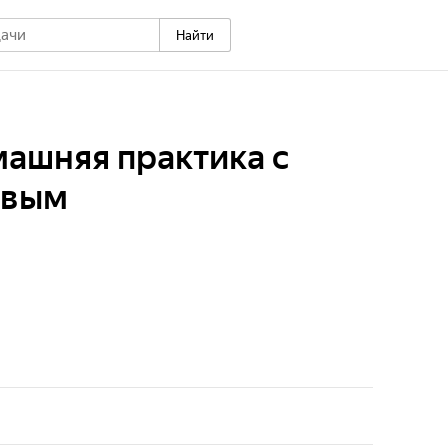
Найти
машняя практика с
овым