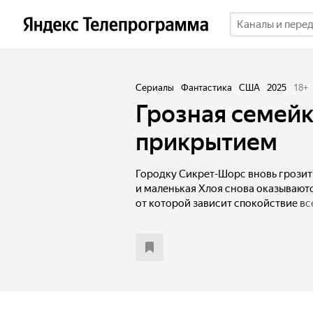
Сериалы
Фантастика
США
2025
18
+
Грозная семейк
прикрытием
Городку Сикрет-Шорс вновь грозит 
и маленькая Хлоя снова оказываютс
от которой зависит спокойствие все
предстоит не просто остановить з
Хлое раскрыть её быстро растущие
в странные укромные места, вспы
и ощущение, что за ними кто-то на
в лабиринт неожиданностей.