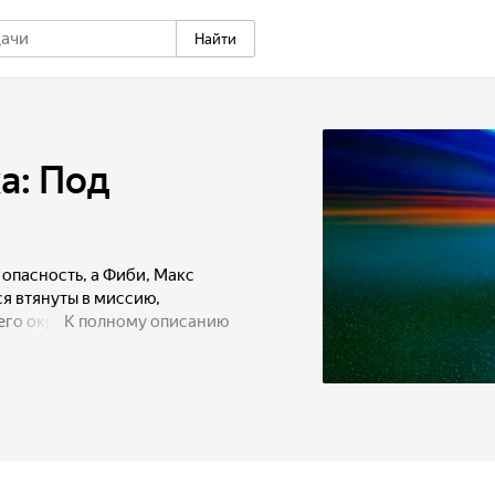
Найти
а: Под
опасность, а Фиби, Макс
я втянуты в миссию,
го округа. На этот раз им
К полному описанию
лоумышленника, но и помочь
 суперспособности. Визиты
шки неконтролируемой силы
блюдает, превращают задание