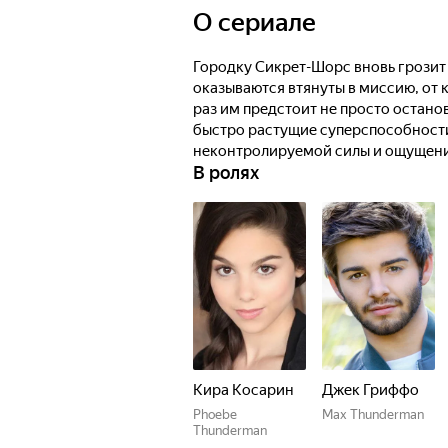
O сериале
Городку Сикрет-Шорс вновь грозит 
оказываются втянуты в миссию, от к
раз им предстоит не просто остано
быстро растущие суперспособности
неконтролируемой силы и ощущение
В ролях
задание в лабиринт неожиданносте
Кира Косарин
Джек Гриффо
Phoebe
Max Thunderman
Thunderman