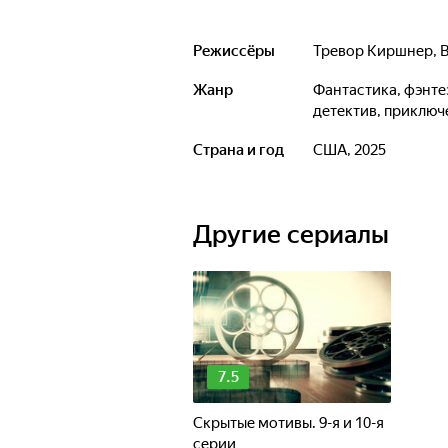
Режиссёры
Тревор Киршнер
,
Жанр
фантастика, фэнтези, боевик, триллер, драма, комедия, криминал,
детектив, приключ
Страна и год
США, 2025
Другие сериалы
7.5
Скрытые мотивы. 9-я и 10-я
серии