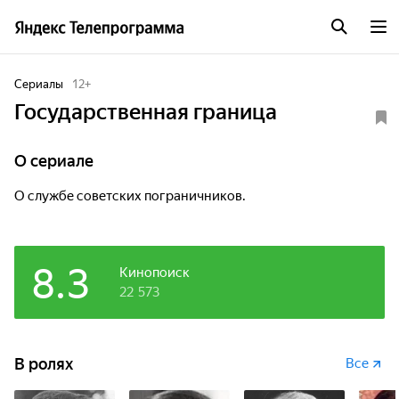
Сериалы
12
+
Государственная граница
O сериале
О службе советских пограничников.
8.3
Кинопоиск
22 573
В ролях
Все