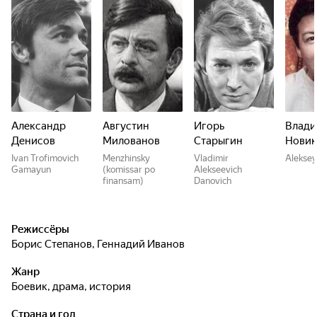
Александр
Августин
Игорь
Влад
Денисов
Милованов
Старыгин
Новик
Ivan Trofimovich
Menzhinsky
Vladimir
Aleksey
Gamayun
(komissar po
Alekseevich
finansam)
Danovich
Режиссёры
Борис Степанов
,
Геннадий Иванов
Жанр
боевик, драма, история
Страна и год