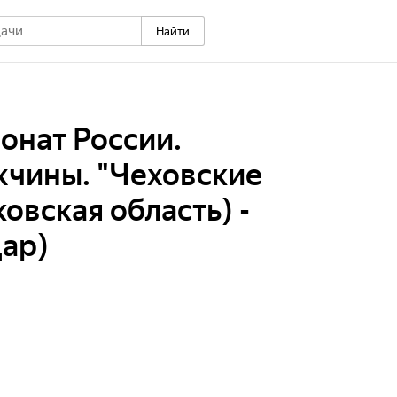
Найти
онат России.
жчины. "Чеховские
овская область) -
ар)