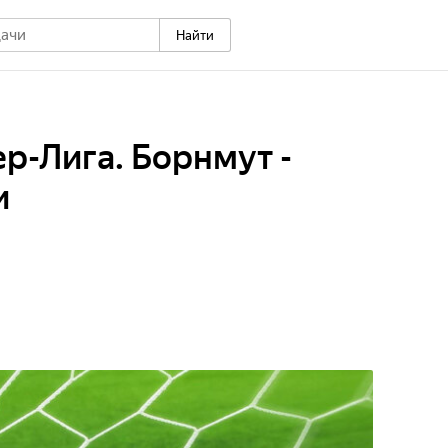
Найти
р-Лига. Борнмут -
и