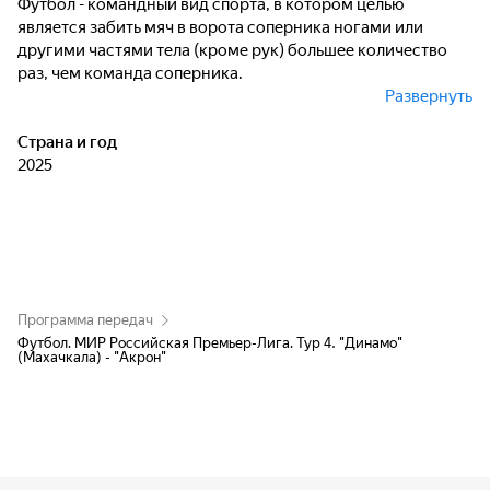
Футбол - командный вид спорта, в котором целью
является забить мяч в ворота соперника ногами или
другими частями тела (кроме рук) большее количество
раз, чем команда соперника.
Развернуть
Национальная платёжная система "Мир" стала титульным
спонсором Российской Премьер-Лиги.
Страна и год
2025
Программа передач
Футбол. МИР Российская Премьер-Лига. Тур 4. "Динамо"
(Махачкала) - "Акрон"