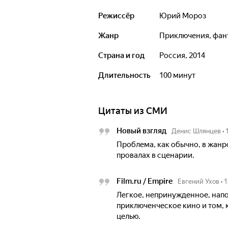
Режиссёр
Юрий Мороз
Жанр
приключения, фан
Страна и год
Россия, 2014
Длительность
100 минут
Цитаты из СМИ
Новый взгляд
Денис Шлянцев
•
Проблема, как обычно, в жан
провалах в сценарии.
Film.ru / Empire
Евгений Ухов
•
1
Легкое, непринужденное, нап
приключенческое кино и том, к
целью.