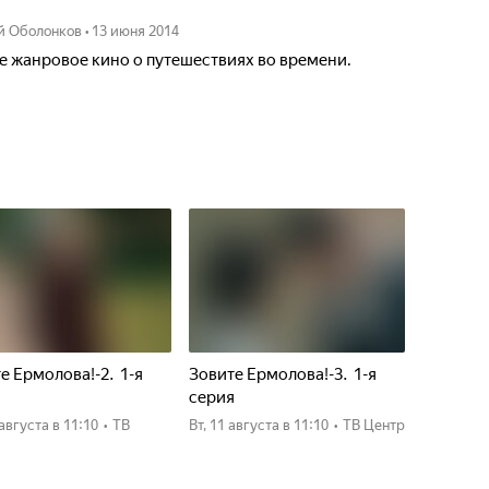
й Оболонков
•
13 июня 2014
е жанровое кино о путешествиях во времени.
е Ермолова!-2. 1-я
Зовите Ермолова!-3. 1-я
я
серия
0 августа
в 11:10
•
ТВ
вт, 11 августа
в 11:10
•
ТВ Центр