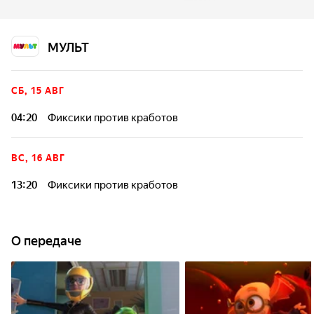
счастливчиков, которые общаются с ними. В лаборатории
профессора Чудакова находится школа фиксиков, о
которой знают только мальчик ДимДимыч и его подруга
МУЛЬТ
Катя. Но однажды там появляются неуловимые существа.
Они шпионят за фиксиками и угрожают их тайне. Кто
такие эти странные роботы-кработы, что им нужно и кто
СБ, 15 АВГ
стоит за ними? Оказывается, у Чудакова есть давний
недоброжелатель, и профессора вызывают на дуэль,
04:20
Фиксики против кработов
чтобы свести старые счеты! Новые друзья — Мега и Альт —
придут на помощь нашим фиксикам, и все попадут в
невероятный водоворот приключений!
ВС, 16 АВГ
13:20
Фиксики против кработов
О передаче