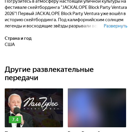
Погрузитесь в атмосферу настоящей уличной культуры на
фестивале скейтбординга "JACKALOPE Block Party Ventura
2026"! Первый JACKALOPE Block Party Ventura уже вошёл в
историю скейтбординга. Под калифорнийским солнцем
легенды и восходящие звёзды разрывали вертикальную
Развернуть
рампу, а толпа фанатов стоялаплотной стеной от края до
края. Три дня скейтбординга, местной культуры и чистой
Страна и год
энергии доказали: Калифорния остаётся мировым
США
эпицентром скейтбординга. Это не просто соревнования
- это праздник свободы, творчества и адреналина под
калифорнийским солнцем!
Другие развлекательные
передачи
7.4