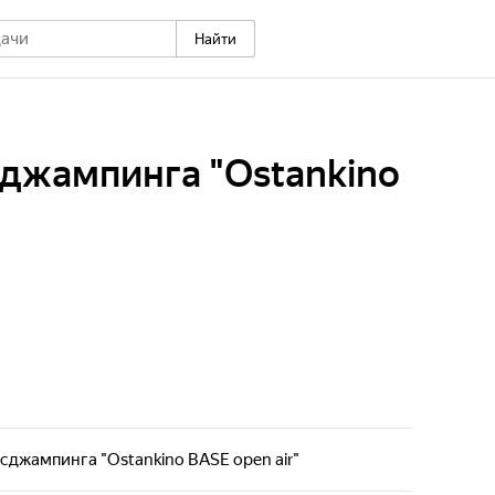
Найти
джампинга "Ostankino
сджампинга "Ostankino BASE open air"