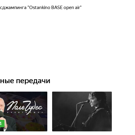
сджампинга "Ostankino BASE open air"
ьные передачи
4