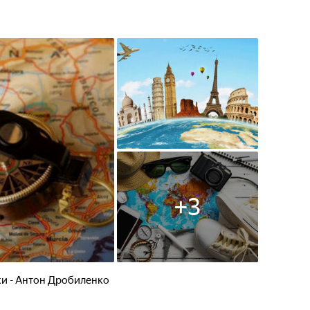
+
3
ки - Антон Дробиленко