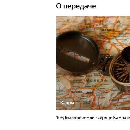
О передаче
Кадры
16+Дыхание земли - cердце Камчат