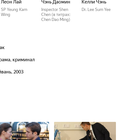
Леон Лай
Чэнь Даомин
Келли Чэнь
SP Yeung Kam
Inspector Shen
Dr. Lee Sum Yee
Wing
Chen (в титрах:
Chen Dao Ming)
ак
драма, криминал
йвань, 2003