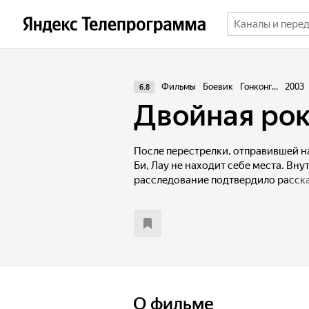
Фильмы
Боевик
Гонконг...
2003
6.8
Двойная рок
После перестрелки, отправившей на
Би, Лау не находит себе места. Вн
расследование подтвердило расска
неспокойно — случайно узнав, что 
остаться информаторы Сэма, он ре
единого. Одним из наиболее веро
является амбициозный инспектор 
О фильме