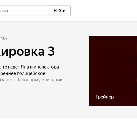
Найти
16
+
ировка 3
 тот свет Яна и инспектора
утреннее полицейское
занную им версию, но Лау
К полному описанию
в управлении ещё могли
шает вычислить всех до
Трейлер
ятных подозреваемых
Юн.