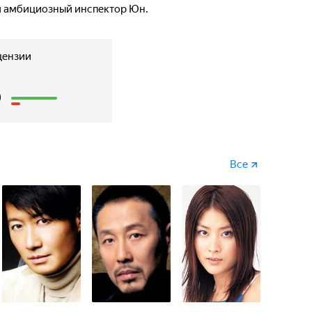
я амбициозный инспектор Юн.
цензии
6
Все