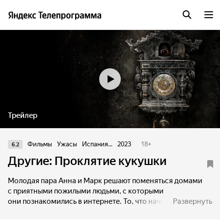
Трейлер
Фильмы
Ужасы
Испания...
2023
18
+
6.2
Другие: Проклятие кукушки
Молодая пара Анна и Марк решают поменяться домами
с приятными пожилыми людьми, с которыми
они познакомились в интернете. То, что начиналось
Развернуть
как прекрасный отпуск, со временем превращается