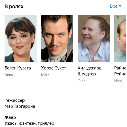
В ролях
Все
Белен Куэста
Хорхе Сукет
Хильдегард
Райне
Шредтер
Рейне
Anna
Marc
Olga
Hans
Режиссёр
Мар Таргарона
Жанр
ужасы, фэнтези, триллер