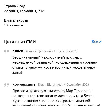
Страна и год
Испания, Германия, 2023
Длительность
103 минуты
Цитаты из СМИ
Все
7 дней
Ксения Щетинина
•
13 декабря 2023
Это динамичный и колоритный триллер с
неожиданной развязкой, но сдержанным уровнем
страха. В меру жутко, в меру интригующе, в меру
живо!
Коммерсантъ
Юлия Шагельман
•
13 декабря 2023
При этом пугающую атмосферу Мар Таргарона
нагнетает все-таки вполне мастеровито, а Белен
Куэста отлично справляется с ролью типичной
хоррорной героини, растерянной и не понимающей,