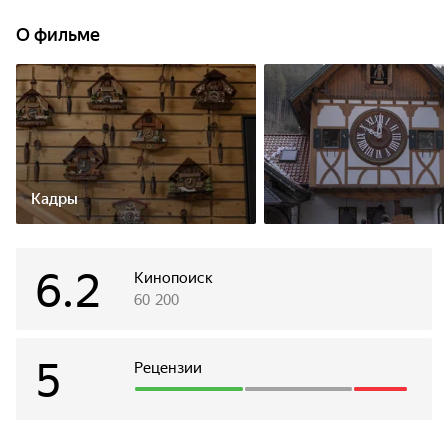
в настоящий кошмар: они узнают, что у новых знакомых
есть дьявольские планы на их счет.
О фильме
Кадры
6.2
Кинопоиск
60 200
5
Рецензии