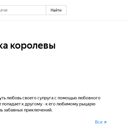
Найти
ка королевы
ть любовь своего супруга с помощью любовного
ье попадает к другому - к его любимому рыцарю
епь забавных приключений.
Все