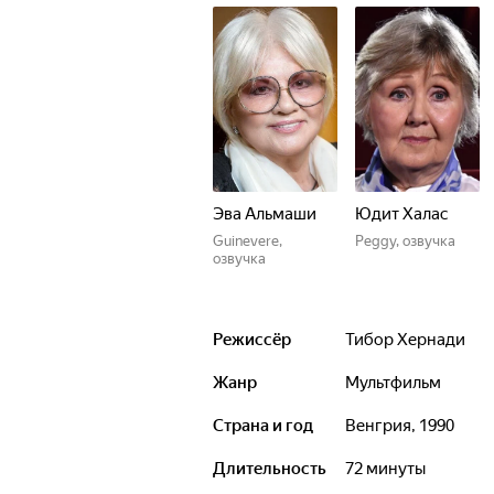
Эва Альмаши
Юдит Халас
Guinevere,
Peggy, озвучка
озвучка
Режиссёр
Тибор Хернади
Жанр
мультфильм
Страна и год
Венгрия, 1990
Длительность
72 минуты