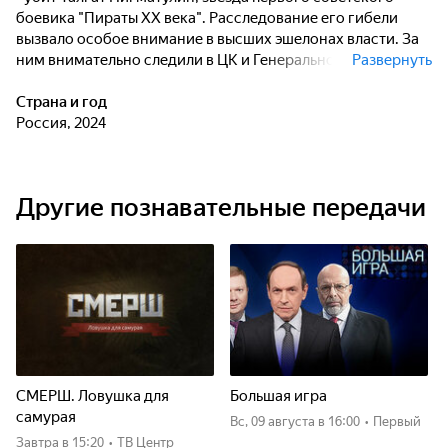
боевика "Пираты ХХ века". Расследование его гибели
вызвало особое внимание в высших эшелонах власти. За
ним внимательно следили в ЦК и Генеральной
Развернуть
прокуратуре. Странными и даже необъяснимыми
казались многие обстоятельства произошедшего. Страну
Страна и год
накрыла волна слухов о том, что с кумиром миллионов
Россия, 2024
расправилась таинственная и жестокая секта. Но какое
отношение мог иметь к ней популярный актёр? Чем были
известны самые опасные секты в Советском Союзе? И как
Другие познавательные передачи
с ними боролась советская власть?
Участники: сын Талгата Нигматулина Саид Нигматулин,
режиссёр Николай Глинский, Юрий Чернов, Алла Данько,
Сергей Ломакин, Фёдор Раззаков, писатель, историк
спецслужб Сергей Холодов, общественный деятель
Валентин Лебедев, полковник милиции в отставке
Евгений Черноусов, сотрудник института
востоковедения РАН Сергей Филатов.
СМЕРШ. Ловушка для
Большая игра
самурая
вс, 09 августа
в 16:00
•
Первый
Завтра
в 15:20
•
ТВ Центр