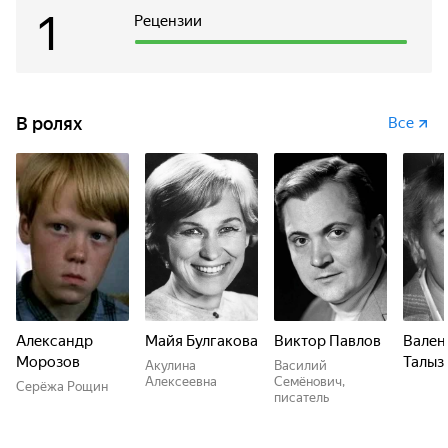
1
Рецензии
В ролях
Все
Александр
Майя Булгакова
Виктор Павлов
Вален
Морозов
Талыз
Акулина
Василий
Алексеевна
Семёнович,
Серёжа Рощин
писатель