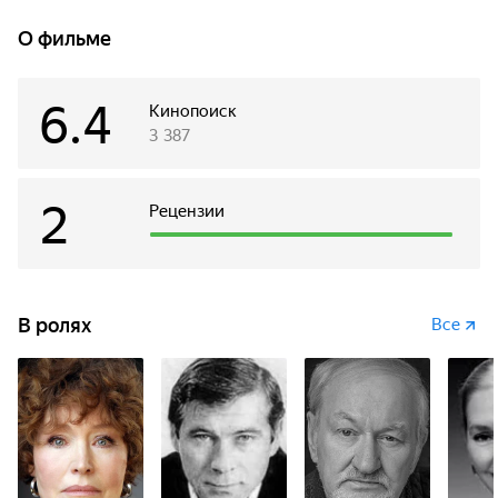
и от членов своего звена. Также бескомпромиссна она и в
любви. Узнав, что Толик, которого она любит и от
О фильме
которого ждет ребенка, изменяет ей, Мария решительно
рвет с ним всякие отношения. Колхозники не всегда
поддерживают свою принципиальную звеньевую, и
6.4
Кинопоиск
однажды, обиженная на своих коллег, молодая женщина
3 387
решает переехать в город, но не в силах осуществить
задуманного: слишком велика ее привязанность к
родным местам…
2
Рецензии
В ролях
Все