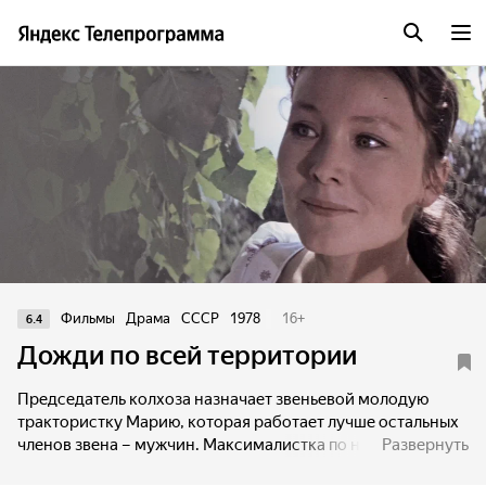
Фильмы
Драма
СССР
1978
16
+
6.4
Дожди по всей территории
Председатель колхоза назначает звеньевой молодую
трактористку Марию, которая работает лучше остальных
членов звена – мужчин. Максималистка по натуре, Мария
Развернуть
живет и работает с полной самоотдачей, того же требует