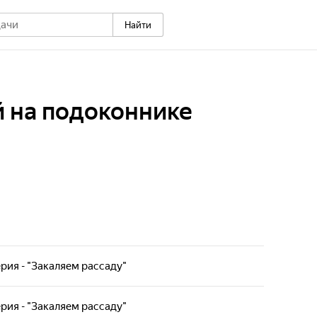
Найти
 на подоконнике
ерия - "Закаляем рассаду"
щивают на подоконниках своего офиса различные
ния.
ерия - "Закаляем рассаду"