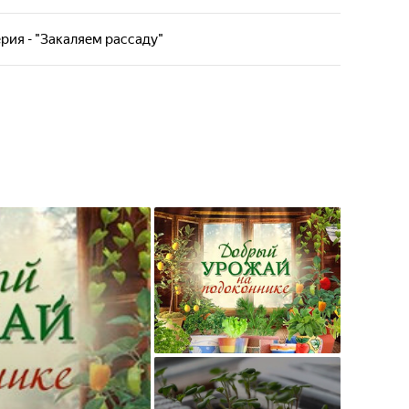
щивают на подоконниках своего офиса различные
ния.
ерия - "Закаляем рассаду"
щивают на подоконниках своего офиса различные
ния.