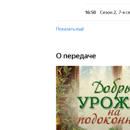
Участники выра
огородные расте
16:50
Сезон 2. 7-я с
Участники выра
огородные расте
Показать ещё
О передаче