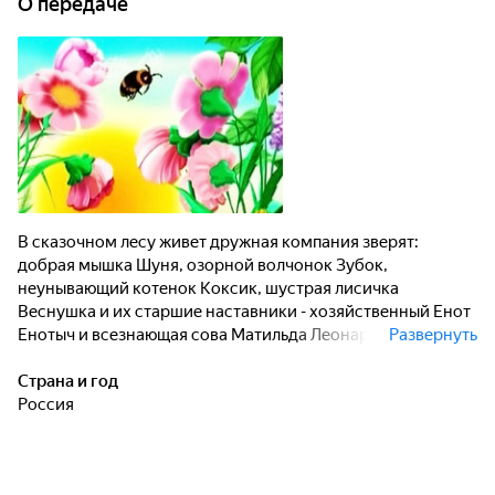
О передаче
В сказочном лесу живет дружная компания зверят:
добрая мышка Шуня, озорной волчонок Зубок,
неунывающий котенок Коксик, шустрая лисичка
Веснушка и их старшие наставники - хозяйственный Енот
Енотыч и всезнающая сова Матильда Леонардовна.
Развернуть
Весёлые приключения обитателей Шишкиного Леса
помогают детям задуматься о добре и зле, учат уважать
Страна и год
старших и помогать младшим, понимать друг друга,
Россия
преодолевать страх и лень, знакомят с удивительными
изобретениями и природными явлениями, позволяют
наработать полезные навыки.