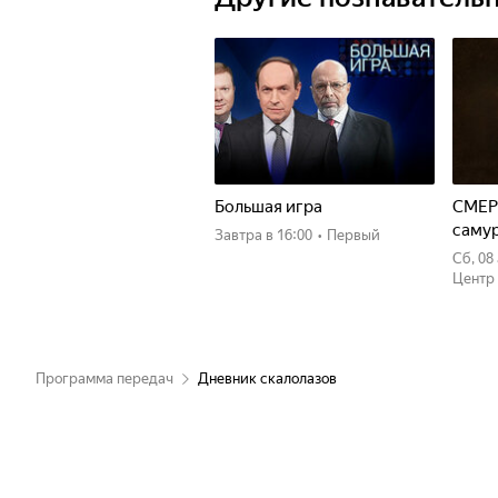
Большая игра
СМЕР
саму
Завтра
в 16:00
•
Первый
сб, 0
Центр
Программа передач
Дневник скалолазов