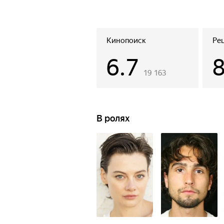
Кинопоиск
Ре
6.7
19 163
В ролях