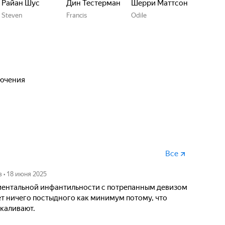
Райан Шус
Дин Тестерман
Шерри Маттсон
Steven
Francis
Odile
лючения
Все
в
•
18 июня 2025
ментальной инфантильности с потрепанным девизом
 нет ничего постыдного как минимум потому, что
каливают.