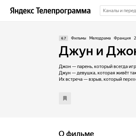
Фильмы
Мелодрама
Франция
2
6.7
Джун и Джо
Джон — парень, который всегда игр
Джун — девушка, которая живёт так,
Их встреча — взрыв, который перев
голову. Бросая вызов времени и за
в головокружительное приключение
их жизни красками, магией и безу
О фильме