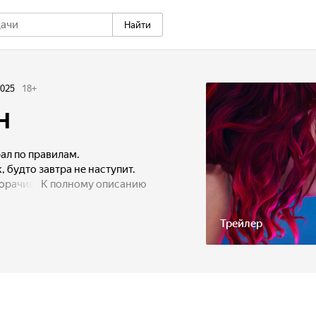
Найти
025
18
+
н
ал по правилам.
 будто завтра не наступит.
орачивает весь мир с ног на
К полному описанию
кону, они пускаются
, которое наполнит
Трейлер
держной любовью.