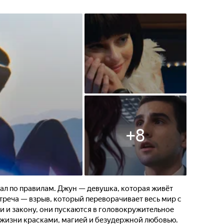
+
8
ал по правилам. Джун — девушка, которая живёт
встреча — взрыв, который переворачивает весь мир с
ни и закону, они пускаются в головокружительное
 жизни красками, магией и безудержной любовью.