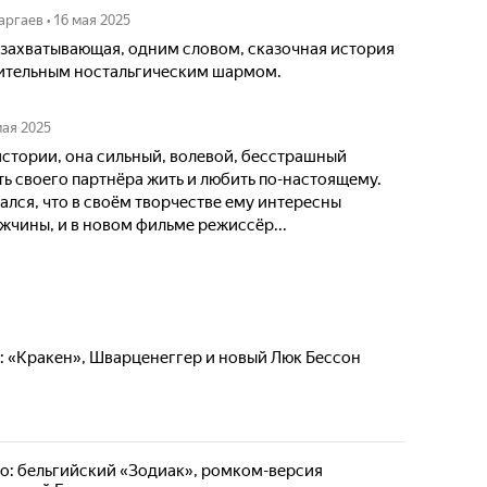
аргаев
•
16 мая 2025
 захватывающая, одним словом, сказочная история
нительным ностальгическим шармом.
мая 2025
стории, она сильный, волевой, бесстрашный
ть своего партнёра жить и любить по-настоящему.
ался, что в своём творчестве ему интересны
чины, и в новом фильме режиссёр...
: «Кракен», Шварценеггер и новый Люк Бессон
но: бельгийский «Зодиак», ромком-версия