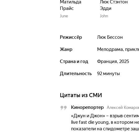
Матильда
Люк Стэнтон
Прайс
Эдди
June
John
Режиссёр
Люк Бессон
Жанр
мелодрама, прик
Страна и год
Франция, 2025
Длительность
92 минуты
Цитаты из СМИ
Кинорепортер
Алексей Комаро
«Джун и Джон» – взрыв сенти
live fast die young, в котором
показатели на спидометре заш