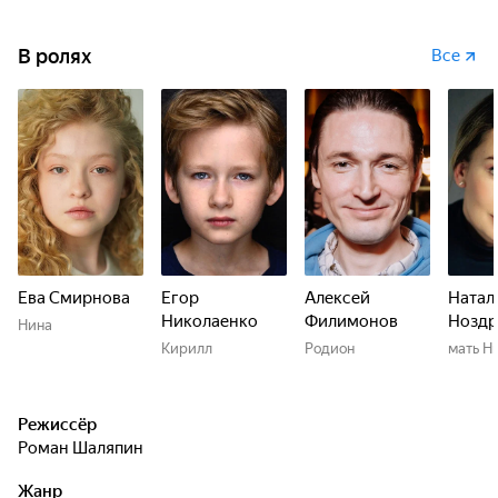
В ролях
Все
Ева Смирнова
Егор
Алексей
Натал
Николаенко
Филимонов
Ноздр
Нина
Кирилл
Родион
мать Н
Режиссёр
Роман Шаляпин
Жанр