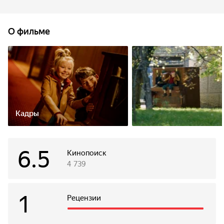
бы наверняка тоже скоро забросила, но случилось
поразительное: купленный мамой инструмент начал вести
себя необычно — играть сам по себе и всячески дразнить
О фильме
хозяйку. А потом Нину и вовсе похитили вместе
с пианино, с помощью которого злодеи планируют
подчинить себе мир. Нине и ее другу Кириллу нужно
помешать им осуществить задуманное.
Кадры
6.5
Кинопоиск
4 739
1
Рецензии