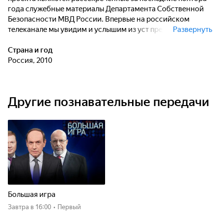
года служебные материалы Департамента Собственной
Безопасности МВД России. Впервые на российском
телеканале мы увидим и услышим из уст представителей
Развернуть
Департамента Собственной Безопасности МВД о том, как
милиционеры ради обогащения убивают бизнесменов,
Страна и год
продают неучтённое оружие гражданскому населению,
Россия, 2010
как занимаются "крышеванием" продажи наркотиков,
"палёной водки", "левых" сигарет и испорченных
продуктов питания.
Другие познавательные передачи
Большая игра
Завтра
в 16:00
•
Первый