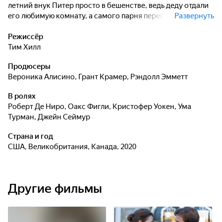
летний внук Питер просто в бешенстве, ведь деду отдали
его любимую комнату, а самого парня переселили на
Развернуть
чердак. Не желая мириться с этой вопиющей
несправедливостью и не думая о последствиях, мальчик
Режиссёр
объявляет дедуле войну. Но пенсионер оказывается не так
Тим Хилл
прост, ведь он-то был на настоящей войне и как старый
Продюсеры
солдат готов нести потери.
Вероника Алисино
,
Грант Крамер
,
Рэндолл Эмметт
В ролях
Роберт Де Ниро
,
Оакс Фигли
,
Кристофер Уокен
,
Ума
Турман
,
Джейн Сеймур
Страна и год
США, Великобритания, Канада, 2020
Другие фильмы