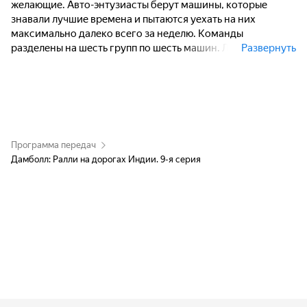
желающие. Авто-энтузиасты берут машины, которые
знавали лучшие времена и пытаются уехать на них
максимально далеко всего за неделю. Команды
разделены на шесть групп по шесть машин. Лучшая из них
Развернуть
получит Кубок победителю, выполняя различные задания
по ходу маршрута. В этом году ралли проходит по
дорогам Индии, одном из самых сложных мест с точки
зрения вождения, где каждый день происходит более 1200
ДТП.
Программа передач
Дамболл: Ралли на дорогах Индии. 9-я серия