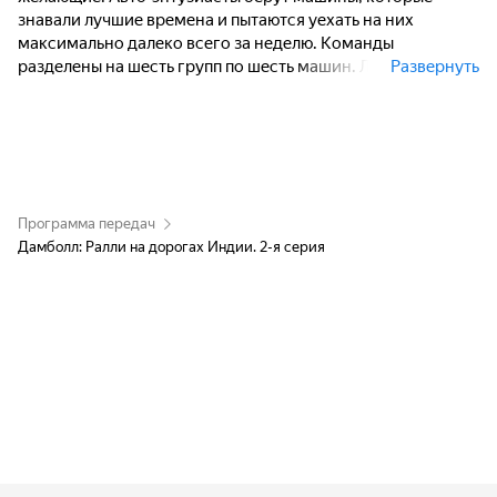
знавали лучшие времена и пытаются уехать на них
максимально далеко всего за неделю. Команды
разделены на шесть групп по шесть машин. Лучшая из них
Развернуть
получит Кубок победителю, выполняя различные задания
по ходу маршрута. В этом году ралли проходит по
дорогам Индии, одном из самых сложных мест с точки
зрения вождения, где каждый день происходит более 1200
ДТП.
Программа передач
Дамболл: Ралли на дорогах Индии. 2-я серия