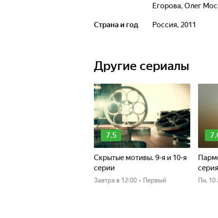
Егорова
,
Олег Мос
Страна и год
Россия, 2011
Другие сериалы
7.5
7.
Скрытые мотивы. 9-я и 10-я
Пармс
серии
сери
Завтра
в 12:00
•
Первый
пн, 1