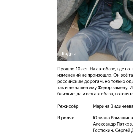
Кадры
Прошло 10 лет. На автобазе, где п
изменений не произошло. Он всё так
российским дорогам, но только оди
так и не нашел ему Федор замену. И
близкие, да и вся автобаза, готов
старый дальнобойщик не любит пыш
столы, Федор Иванович на своем ра
Режиссёр
Марина Видинеев
сопровождает симпатичная молодая
В ролях
Юлиана Ромашина
подстерегают опасности...
Александр Пятков
Гостюхин
,
Сергей 