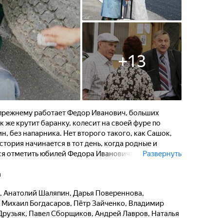
+
13
о-прежнему работает Федор Иванович, больших
 же крутит баранку, колесит на своей фуре по
н, без напарника. Нет второго такого, как Сашок,
стория начинается в тот день, когда родные и
ятся отметить юбилей Федора Ивановича. Только
Развернуть
ные торжества, поэтому, пока на базе накрывают
бочем месте - за рулем фуры. Обычный рейс, груз
а
 женщина Ирина. Но на дороге водителя часто
,
Анатолий Шаляпин
,
Дарья Повереннова
,
,
Михаил Богдасаров
,
Пётр Зайченко
,
Владимир
Друзьяк
,
Павел Сборщиков
,
Андрей Лавров
,
Наталья