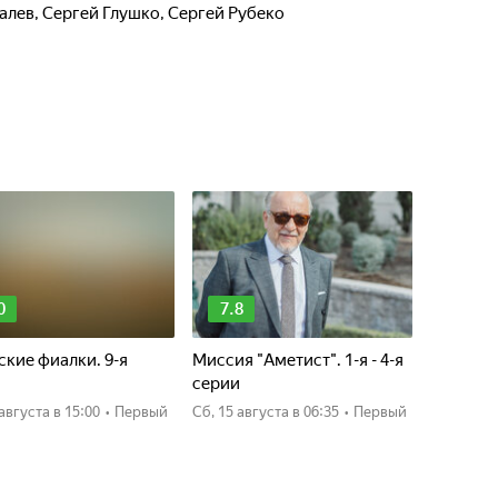
алев
,
Сергей Глушко
,
Сергей Рубеко
0
7.8
кие фиалки. 9-я
Миссия "Аметист". 1-я - 4-я
я
серии
0 августа
в 15:00
•
Первый
сб, 15 августа
в 06:35
•
Первый