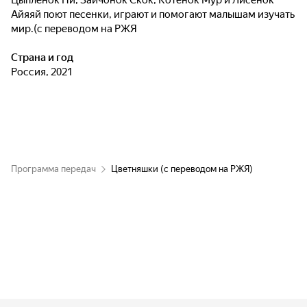
Цыпленок Пи, Зайчонок Скок, Котенок Мур и Лисенок
Айяяй поют песенки, играют и помогают малышам изучать
мир.(с переводом на РЖЯ
Страна и год
Россия, 2021
Программа передач
Цветняшки (с переводом на РЖЯ)