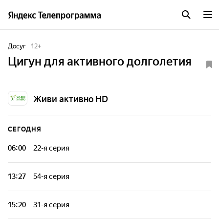
Досуг
12
+
Цигун для активного долголетия
Живи активно HD
СЕГОДНЯ
06:00
22-я серия
Особенность практик заключается в комплексной
тренировке воли, энергии и силы духа, а уже вследствие
13:27
54-я серия
"здорового духа" рождается "здоровое тело".
Особенность практик заключается в комплексной
тренировке воли, энергии и силы духа, а уже вследствие
15:20
31-я серия
"здорового духа" рождается "здоровое тело".