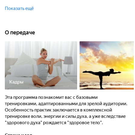
Особенность практик заключается в комплексной
тренировке воли, энергии и силы духа, а уже вследствие
Показать ещё
"здорового духа" рождается "здоровое тело".
О передаче
Кадры
Эта программа познакомит вас с базовыми
тренировками, адаптированными для зрелой аудитории.
Особенность практик заключается в комплексной
тренировке воли, энергии и силы духа, а уже вследствие
"здорового духа" рождается "здоровое тело".