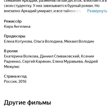
семьянин Аркадий, разменяв пятый десяток, влюбляется в
свою студентку. У них завязывается бурный роман. Но
внезапно Аркадий умирает, и все тайное становится
Развернуть
явным. Лидия узнает о молодой любовнице покойного
мужа. Девушка беременна и хочет избавиться от ребенка.
Режиссёр
У Лидии нет детей, так как она страдает бесплодием.
Кира Ангелина
Лидия пытается отговорить эту девушку от
Продюсеры
необдуманного шага и берется опекать ее...
Елена Котунова
,
Ольга Володина
,
Михаил Володин
В ролях
Екатерина Волкова
,
Даниил Спиваковский
,
Ксения
Радченко
,
Сергей Карякин
,
Елена Муравьева
,
Андрей
Межулис
Страна и год
Россия, 2016
Другие фильмы