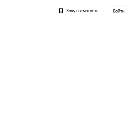
Хочу посмотреть
Войти