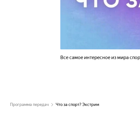
Все самое интересное из мира спорт
Программа передач
Что за спорт? Экстрим