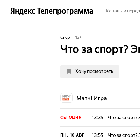
Спорт
12
+
Что за спорт? 
Хочу посмотреть
Матч! Игра
13:35
Что за спорт?
СЕГОДНЯ
13:55
Что за спорт?
ПН, 10 АВГ