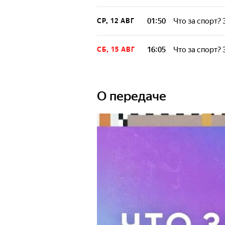
01:50
Что за спорт?
СР, 12 АВГ
16:05
Что за спорт?
СБ, 15 АВГ
О передаче