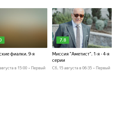
0
7.8
кие фиалки. 9-я
Миссия "Аметист". 1-я - 4-я
я
серии
0 августа
в 15:00
•
Первый
сб, 15 августа
в 06:35
•
Первый