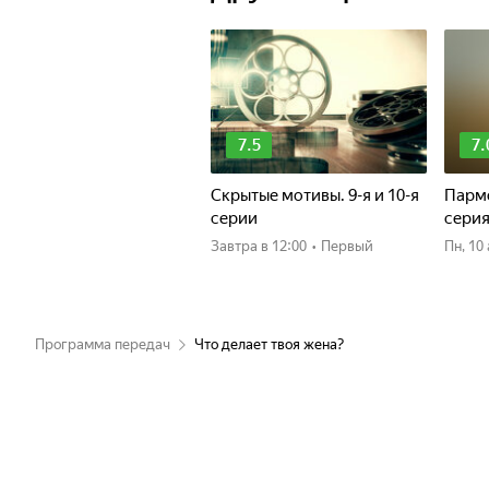
7.5
7.
Скрытые мотивы. 9-я и 10-я
Пармс
серии
сери
Завтра
в 12:00
•
Первый
пн, 1
Программа передач
Что делает твоя жена?