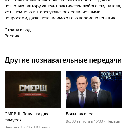
и несомненный талант рассказчика и проповедника
позволяют автору увлечь практически любого слушателя,
хоть немного интересующегося религиозными
вопросами, даже независимо от его вероисповедания.
Страна и год
Россия
Другие познавательные передачи
СМЕРШ. Ловушка для
Большая игра
самурая
вс, 09 августа
в 16:00
•
Первый
Завтра
в 15:20
•
ТВ Центр