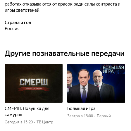
работах отказываются от красок ради силы контраста и
игры светотеней.
Страна и год
Россия
Другие познавательные передачи
СМЕРШ. Ловушка для
Большая игра
самурая
Завтра
в 16:00
•
Первый
Сегодня
в 15:20
•
ТВ Центр