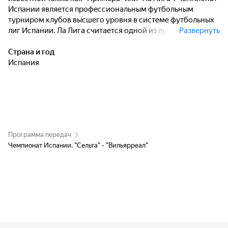
Испании является профессиональным футбольным
турниром клубов высшего уровня в системе футбольных
лиг Испании. Ла Лига считается одной из лучших
Развернуть
футбольных лиг в мире.
Страна и год
Испания
Программа передач
Чемпионат Испании. "Сельта" - "Вильярреал"