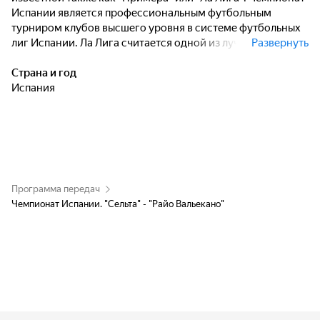
Испании является профессиональным футбольным
турниром клубов высшего уровня в системе футбольных
лиг Испании. Ла Лига считается одной из лучших
Развернуть
футбольных лиг в мире.
Страна и год
Испания
Программа передач
Чемпионат Испании. "Сельта" - "Райо Вальекано"