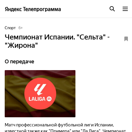
Спорт
6
+
Чемпионат Испании. "Сельта" -
"Жирона"
О передаче
Матч профессиональной футбольной лиги Испании,
известной также как "Примера" или "Ла Лига". Чемпионат