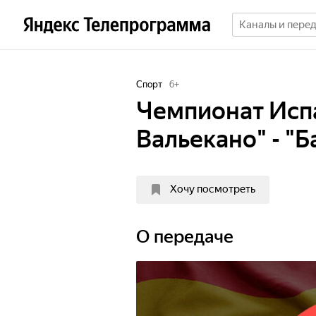
Спорт
6
+
Чемпионат Испа
Вальекано" - "
Хочу посмотреть
О передаче