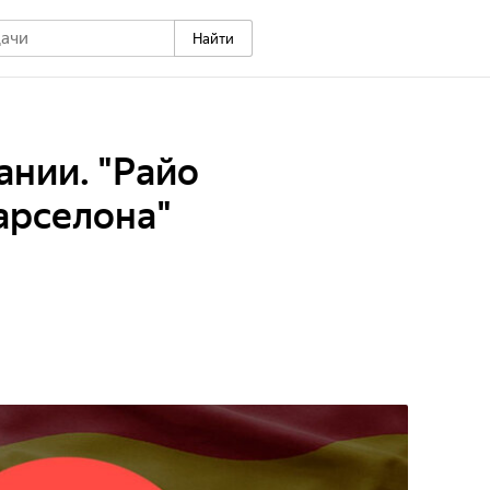
Найти
нии. "Райо
Барселона"