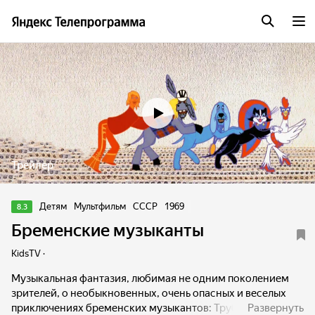
Трейлер
Детям
Мультфильм
СССР
1969
8.3
Бременские музыканты
KidsTV ·
Музыкальная фантазия, любимая не одним поколением
зрителей, о необыкновенных, очень опасных и веселых
приключениях бременских музыкантов: Трубадура, кота,
Развернуть