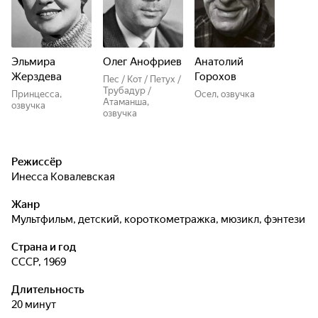
Эльмира
Олег Анофриев
Анатолий
Жерздева
Горохов
Пес / Кот / Петух /
Трубадур /
Принцесса,
Осел, озвучка
Атаманша,
озвучка
озвучка
Режиссёр
Инесса Ковалевская
Жанр
мультфильм, детский, короткометражка, мюзикл, фэнтези
Страна и год
СССР, 1969
Длительность
20 минут