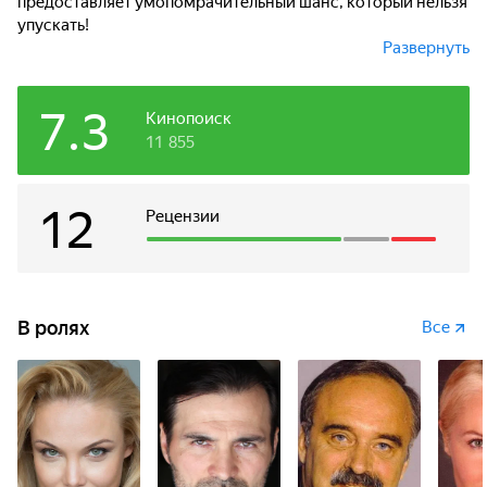
предоставляет умопомрачительный шанс, который нельзя
упускать!
Развернуть
Английский миллионер Теренс Харпер оставил
завещание, по которому Саше Козинцевой полагается
7.3
получить 9 миллионов фунтов стерлингов! Но есть одно,
Кинопоиск
весьма непростое условие... Но игра стоит свеч!...
11 855
12
Рецензии
В ролях
Все