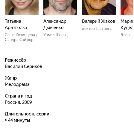
Татьяна
Александр
Валерий Жаков
Мари
Арнтгольц
Дьяченко
Кудел
доктор Гастингс
Саша Козинцева /
Урмас Шольц
Элен
Сандра Сэймор
Режиссёр
Василий Сериков
Жанр
мелодрама
Страна и год
Россия, 2009
Длительность серии
≈ 44 минуты