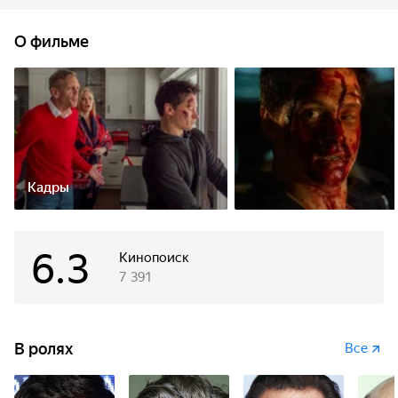
сочиняющий стихи. Но у этих парней, оказалось, есть
одно общее — нежелание мириться с обстоятельствами.
О фильме
Именно это приводит их на ринг, где кулаками можно
решить, на что ты способен.
Кадры
6.3
Кинопоиск
7 391
В ролях
Все