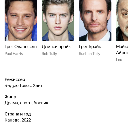
Грег Ованессян
Демпси Брайк
Грег Брайк
Майк
Айрон
Paul Harris
Rob Tully
Rueben Tully
Lou
Режиссёр
Эндрю Томас Хант
Жанр
драма, спорт, боевик
Страна и год
Канада, 2022