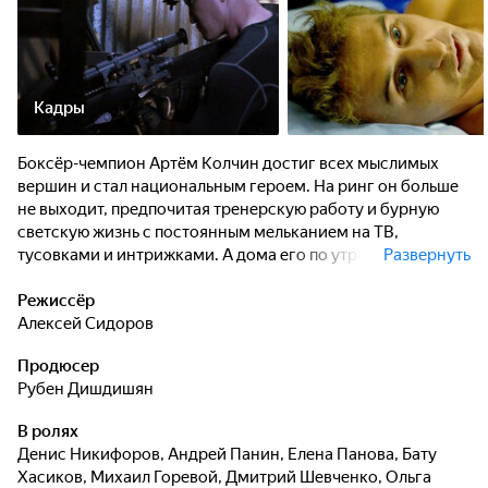
Кадры
Боксёр-чемпион Артём Колчин достиг всех мыслимых
вершин и стал национальным героем. На ринг он больше
не выходит, предпочитая тренерскую работу и бурную
светскую жизнь с постоянным мельканием на ТВ,
тусовками и интрижками. А дома его по утрам встречают
Развернуть
дочка и жена Вика, которая больше не узнаёт в нём того
Артёма, которого она когда-то полюбила... Внешне
Режиссёр
благополучному существованию Колчина приходит
Алексей Сидоров
конец, когда его подопечного чуть не убивает в бою
Продюсер
знаменитый Куэрте. Артём подозревает, что тот
Рубен Дишдишян
использует некую запрещенную технику. За
доказательствами ему приходится отправиться в Гонконг,
В ролях
где его ждёт старый знакомый Вагит Валиев: он знает о
Денис Никифоров
,
Андрей Панин
,
Елена Панова
,
Бату
Куэрте то, чего не знает больше ни один человек. Чтобы
Хасиков
,
Михаил Горевой
,
Дмитрий Шевченко
,
Ольга
победить, Артёму придется снова выйти на ринг.