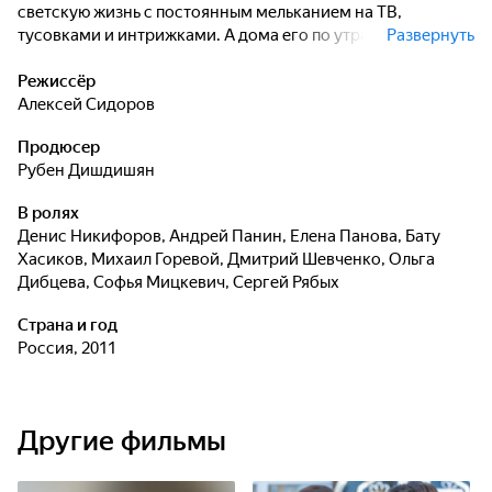
светскую жизнь с постоянным мельканием на ТВ,
тусовками и интрижками. А дома его по утрам встречают
Развернуть
дочка и жена Вика, которая больше не узнаёт в нём того
Артёма, которого она когда-то полюбила... Внешне
Режиссёр
благополучному существованию Колчина приходит
Алексей Сидоров
конец, когда его подопечного чуть не убивает в бою
Продюсер
знаменитый Куэрте. Артём подозревает, что тот
Рубен Дишдишян
использует некую запрещенную технику. За
доказательствами ему приходится отправиться в Гонконг,
В ролях
где его ждёт старый знакомый Вагит Валиев: он знает о
Денис Никифоров
,
Андрей Панин
,
Елена Панова
,
Бату
Куэрте то, чего не знает больше ни один человек. Чтобы
Хасиков
,
Михаил Горевой
,
Дмитрий Шевченко
,
Ольга
победить, Артёму придется снова выйти на ринг.
Дибцева
,
Софья Мицкевич
,
Сергей Рябых
Страна и год
Россия, 2011
Другие фильмы