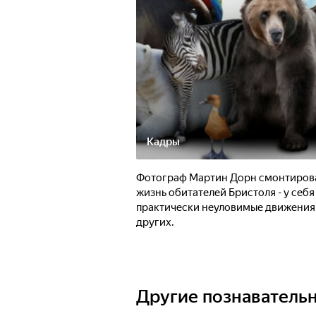
Кадры
Фотограф Мартин Дорн смонтирова
жизнь обитателей Бристоля - у себя
практически неуловимые движения н
других.
Другие познаватель