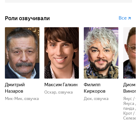
Роли озвучивали
Все
Дмитрий
Максим Галкин
Филипп
Диом
Назаров
Киркоров
Виног
Оскар, озвучка
Мик-Мик, озвучка
Дюк, озвучка
Янус / 
Януса /
панда /
Крот / 
Селезе