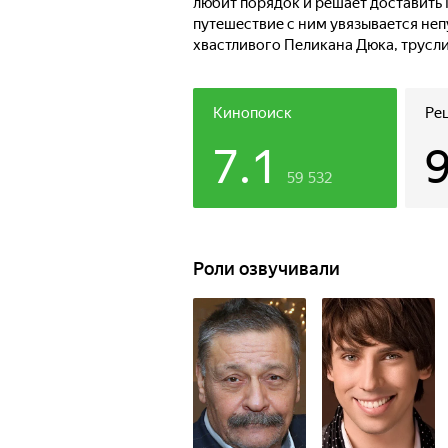
любит порядок и решает доставить
путешествие с ним увязывается неп
хвастливого Пеликана Дюка, трусл
Кинопоиск
Ре
7.1
59 532
Роли озвучивали