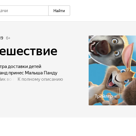
Найти
19
6
+
тешествие
тра доставки детей
Панд принес Малыша Панду
ик во всем любит порядок и
К полному описанию
го родителям в Южный
ается непутевый сосед Заяц
Трейлер
вастливого Пеликана Дюка,
чного Тигра Амура.