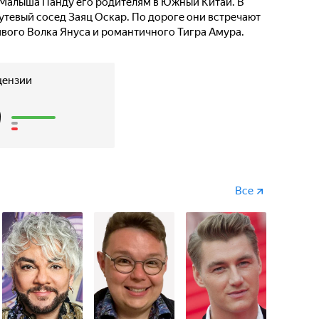
 Малыша Панду его родителям в Южный Китай. В
утевый сосед Заяц Оскар. По дороге они встречают
ивого Волка Януса и романтичного Тигра Амура.
цензии
9
Все