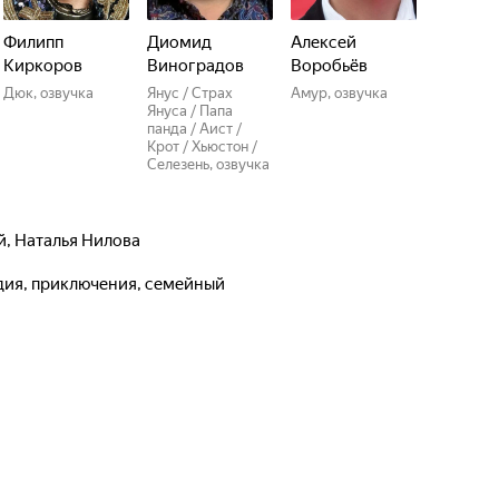
Филипп
Диомид
Алексей
Киркоров
Виноградов
Воробьёв
Дюк, озвучка
Янус / Страх
Амур, озвучка
Януса / Папа
панда / Аист /
Крот / Хьюстон /
Селезень, озвучка
й
,
Наталья Нилова
едия, приключения, семейный