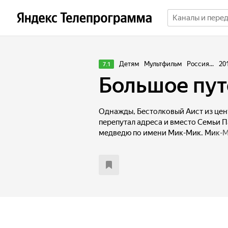
Детям
Мультфильм
Россия...
20
7.1
Большое пу
Однажды, Бестолковый Аист из цен
перепутал адреса и вместо Семьи 
медведю по имени Мик-Мик. Мик-М
решает доставить Малыша Панду е
Китай. В путешествие с ним увязыв
Оскар. По дороге они встречают х
трусливого Волка Януса и романти