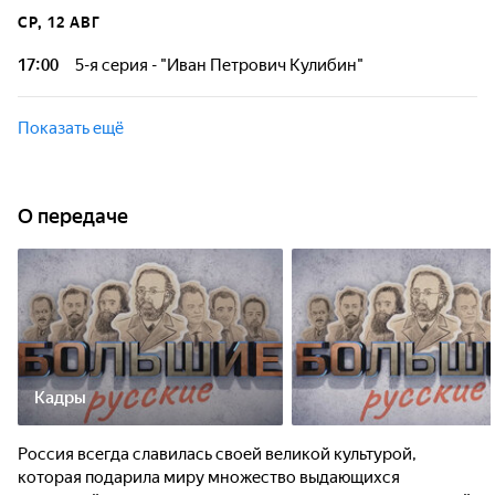
художником-живописцем, академиком Императорской
СР, 12 АВГ
Академии художеств. Он внёс значительный вклад в
развитие русской реалистической школы живописи.
17:00
5-я серия - "Иван Петрович Кулибин"
Россия всегда славилась своей великой культурой,
которая подарила миру множество выдающихся
Показать ещё
личностей - ярких, харизматичных, творческих натур, чей
талант, воля и стремление к новому сыграли ключевую
роль в развитии человеческой цивилизации.
О передаче
Кадры
Россия всегда славилась своей великой культурой,
которая подарила миру множество выдающихся