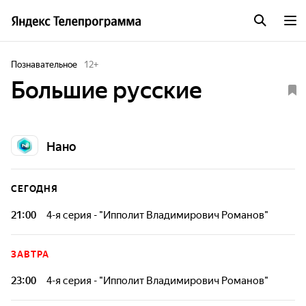
Познавательное
12
+
Большие русские
Нано
СЕГОДНЯ
21:00
4-я серия - "Ипполит Владимирович Романов"
Ипполит Владимирович Романов был российским
художником-живописцем, академиком Императорской
ЗАВТРА
Академии художеств. Он внёс значительный вклад в
развитие русской реалистической школы живописи.
23:00
4-я серия - "Ипполит Владимирович Романов"
Ипполит Владимирович Романов был российским