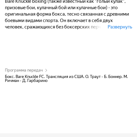
Bare Knuckle boxing (также известный как "голый кулак",
призовые бои, кулачный бой или кулачные бои) - это
оригинальная форма бокса, тесно связанная с древними
боевыми видами спорта. Он включает в себя двух
человек, сражающихся без боксерских перчаток или
Развернуть
других дополнений на руках.
Программа передач
Бокс. Bare Knuckle FC. Трансляция из США. О. Траут - Б. Боннер. М.
Ричман - Д. Гарбарино