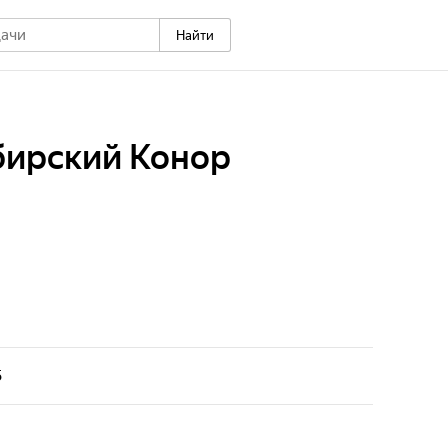
Найти
бирский Конор
5